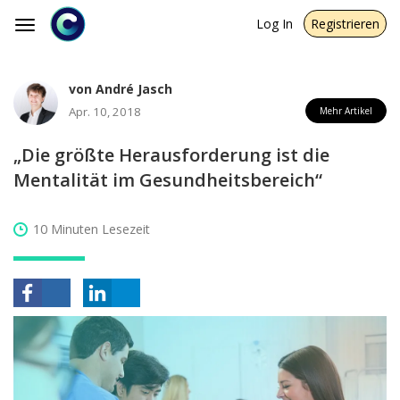
Log In
Registrieren
Toggle
navigation
von André Jasch
Apr. 10, 2018
Mehr Artikel
„Die größte Herausforderung ist die
Mentalität im Gesundheitsbereich“
10 Minuten Lesezeit