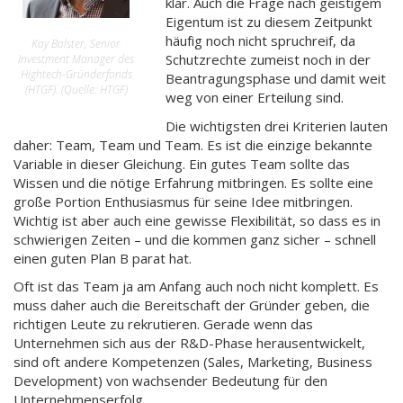
klar. Auch die Frage nach geistigem
Eigentum ist zu diesem Zeitpunkt
häufig noch nicht spruchreif, da
Kay Balster, Senior
Schutzrechte zumeist noch in der
Investment Manager des
Hightech-Gründerfonds
Beantragungsphase und damit weit
(HTGF). (Quelle: HTGF)
weg von einer Erteilung sind.
Die wichtigsten drei Kriterien lauten
daher: Team, Team und Team. Es ist die einzige bekannte
Variable in dieser Gleichung. Ein gutes Team sollte das
Wissen und die nötige Erfahrung mitbringen. Es sollte eine
große Portion Enthusiasmus für seine Idee mitbringen.
Wichtig ist aber auch eine gewisse Flexibilität, so dass es in
schwierigen Zeiten – und die kommen ganz sicher – schnell
einen guten Plan B parat hat.
Oft ist das Team ja am Anfang auch noch nicht komplett. Es
muss daher auch die Bereitschaft der Gründer geben, die
richtigen Leute zu rekrutieren. Gerade wenn das
Unternehmen sich aus der R&D-Phase herausentwickelt,
sind oft andere Kompetenzen (Sales, Marketing, Business
Development) von wachsender Bedeutung für den
Unternehmenserfolg.