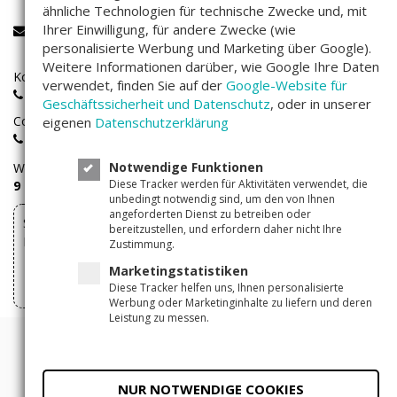
ähnliche Technologien für technische Zwecke und, mit
Ihrer Einwilligung, für andere Zwecke (wie
service@companisto.com
personalisierte Werbung und Marketing über Google).
Weitere Informationen darüber, wie Google Ihre Daten
Kostenlose Rufnummer für Investoren aus Deutschland:
verwendet, finden Sie auf der
Google-Website für
0800 - 100 267 0
Geschäftssicherheit und Datenschutz
, oder in unserer
Companisto-Servicerufnummer:
eigenen
Datenschutzerklärung
+49(0)30 - 346 491 493
Notwendige Funktionen
Wir sind
Montags bis Freitags
von
Diese Tracker werden für Aktivitäten verwendet, die
9 – 17 Uhr
für Sie erreichbar.
unbedingt notwendig sind, um den von Ihnen
angeforderten Dienst zu betreiben oder
Sie können Ihre über Companisto abgeschlossenen
bereitzustellen, und erfordern daher nicht Ihre
Investments hier widerrufen
Zustimmung.
Marketingstatistiken
Vertrag widerrufen
Diese Tracker helfen uns, Ihnen personalisierte
Werbung oder Marketinginhalte zu liefern und deren
Leistung zu messen.
© 2011 - 2026 Companisto
Allgemeine Geschäftsbedingungen
NUR NOTWENDIGE COOKIES
Datenschutzerklärung
Impressum