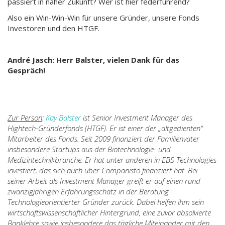
passiert in naher Zukunft? Wer ist hier federführend?
Also ein Win-Win-Win für unsere Gründer, unsere Fonds
Investoren und den HTGF.
André Jasch: Herr Balster, vielen Dank für das
Gespräch!
Zur Person
:
Kay Balster
ist Senior Investment Manager des
Hightech-Gründerfonds (HTGF). Er ist einer der „altgedienten“
Mitarbeiter des Fonds. Seit 2009 finanziert der Familienvater
insbesondere Startups aus der Biotechnologie- und
Medizintechnikbranche. Er hat unter anderen in EBS Technologies
investiert, das sich auch über Companisto finanziert hat. Bei
seiner Arbeit als Investment Manager greift er auf einen rund
zwanzigjährigen Erfahrungsschatz in der Beratung
Technologieorientierter Gründer zurück. Dabei helfen ihm sein
wirtschaftswissenschaftlicher Hintergrund, eine zuvor absolvierte
Banklehre sowie insbesondere das tägliche Miteinander mit den