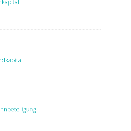
nkapital
dkapital
nnbeteiligung