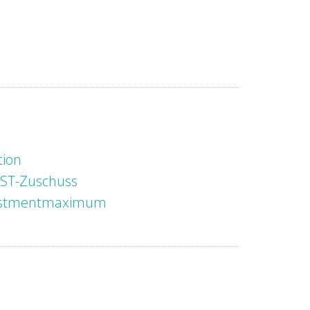
tion
ST-Zuschuss
estmentmaximum