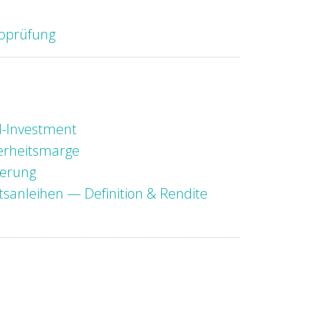
koprüfung
-Investment
erheitsmarge
ierung
tsanleihen — Definition & Rendite