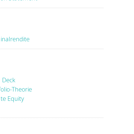
nalrendite
h Deck
folio-Theorie
ate Equity