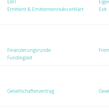
EBIT
Eige
Emittent & Emittentenrisiko erklärt
Exit
Finanzierungsrunde
Frem
Fundingzeit
Gesellschaftervertrag
Gewi