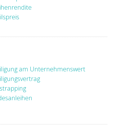
ihenrendite
ilspreis
iligung am Unternehmenswert
iligungsvertrag
strapping
desanleihen