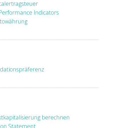
talertragsteuer
Performance Indicators
ptowährung
idationspräferenz
tkapitalisierung berechnen
ion Statement