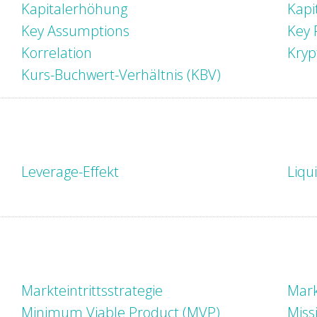
Kapitalerhöhung
Kapi
Key Assumptions
Key 
Korrelation
Kry
Kurs-Buchwert-Verhältnis (KBV)
Leverage-Effekt
Liqu
Markteintrittsstrategie
Mark
Minimum Viable Product (MVP)
Miss