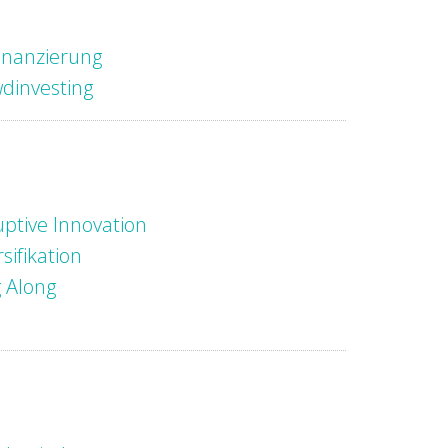
inanzierung
dinvesting
uptive Innovation
sifikation
 Along