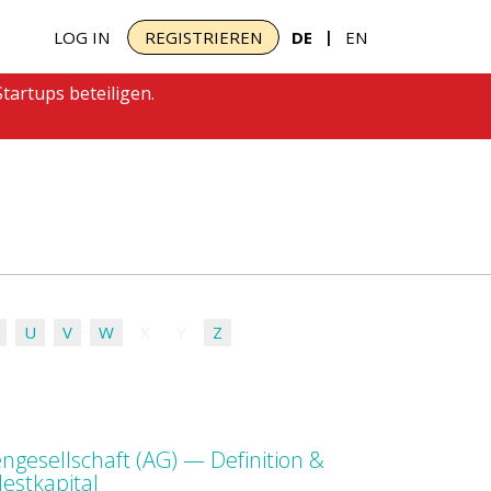
|
LOG IN
REGISTRIEREN
DE
EN
tartups beteiligen.
U
V
W
X
Y
Z
engesellschaft (AG) — Definition &
estkapital