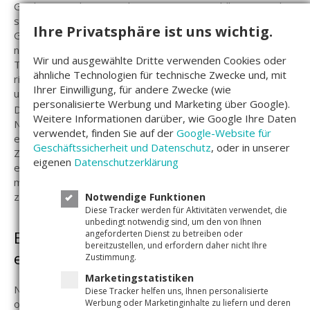
Girokonten oder minimal verzinsten Festgeldkonten parkt,
statt es divers anzulegen und sich auch mal in risikoreicher
Ihre Privatsphäre ist uns wichtig.
Geldanlage zu versuchen. Hätten die Deutschen insgesamt
nur zehn Prozent des Kapitals, welches sie in Fest- und
Wir und ausgewählte Dritte verwenden Cookies oder
Tagesgeld investiert haben, in Aktien und andere
ähnliche Technologien für technische Zwecke und, mit
risikoreichere Finanzprodukte investiert, wären sie jetzt
Ihrer Einwilligung, für andere Zwecke (wie
um 200 Millionen Euro reicher, so
Die Welt
weiter.
personalisierte Werbung und Marketing über Google).
Das wird zunehmend zum Problem – denn in Zeiten der
Weitere Informationen darüber, wie Google Ihre Daten
Null-Zins-Politik zahlen die deutschen Privatanleger bei den
verwendet, finden Sie auf der
Google-Website für
ehemals sicheren Anlagemöglichkeiten auch noch drauf: Die
Geschäftssicherheit und Datenschutz
, oder in unserer
Zinsen können die Inflation nicht mehr ausgleichen. Wer
eigenen
Datenschutzerklärung
erfolgreich investieren möchte, muss sich daher ein wenig
mehr mit Finanzen auseinandersetzen, um sein Vermögen
zu mehren. Und dafür sind Sie hier genau richtig.
Notwendige Funktionen
Diese Tracker werden für Aktivitäten verwendet, die
unbedingt notwendig sind, um den von Ihnen
Erfolgreich investieren: Dazu braucht
angeforderten Dienst zu betreiben oder
bereitzustellen, und erfordern daher nicht Ihre
es ein wenig Mut
Zustimmung.
Marketingstatistiken
Nein, bitte legen Sie Ihre Altersvorsorge nicht nur in Aktien
Diese Tracker helfen uns, Ihnen personalisierte
oder Aktienfonds oder Unternehmensanteilen an.
Werbung oder Marketinginhalte zu liefern und deren