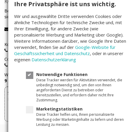
KONTAKT
Ihre Privatsphäre ist uns wichtig.
Bei Fragen rund um das Investieren auf Companisto wenden Sie
Wir und ausgewählte Dritte verwenden Cookies oder
sich bitte an unser Service-Team:
ähnliche Technologien für technische Zwecke und, mit
Ihrer Einwilligung, für andere Zwecke (wie
service@companisto.com
personalisierte Werbung und Marketing über Google).
Weitere Informationen darüber, wie Google Ihre Daten
Kostenlose Rufnummer für Investoren aus Deutschland:
verwendet, finden Sie auf der
Google-Website für
0800 - 100 267 0
Geschäftssicherheit und Datenschutz
, oder in unserer
Companisto-Servicerufnummer:
eigenen
Datenschutzerklärung
+49(0)30 - 346 491 493
Notwendige Funktionen
Wir sind
Montags bis Freitags
von
Diese Tracker werden für Aktivitäten verwendet, die
9 – 17 Uhr
für Sie erreichbar.
unbedingt notwendig sind, um den von Ihnen
angeforderten Dienst zu betreiben oder
Sie können Ihre über Companisto abgeschlossenen
bereitzustellen, und erfordern daher nicht Ihre
Investments hier widerrufen
Zustimmung.
Marketingstatistiken
Vertrag widerrufen
Diese Tracker helfen uns, Ihnen personalisierte
Werbung oder Marketinginhalte zu liefern und deren
Leistung zu messen.