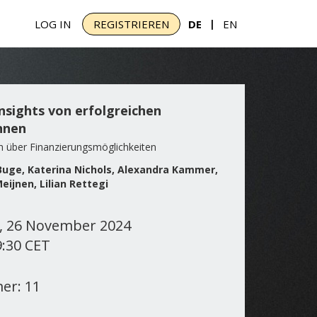
|
LOG IN
REGISTRIEREN
DE
EN
nsights von erfolgreichen
nnen
h über Finanzierungsmöglichkeiten
Buge, Katerina Nichols, Alexandra Kammer,
eijnen, Lilian Rettegi
, 26 November 2024
9:30 CET
er: 11