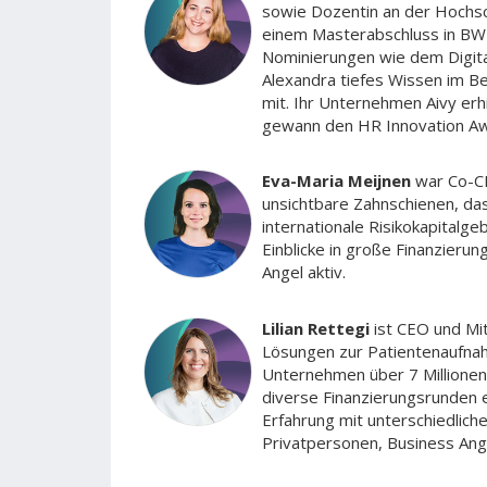
sowie Dozentin an der Hochschu
einem Masterabschluss in BWL
Nominierungen wie dem Digit
Alexandra tiefes Wissen im B
mit. Ihr Unternehmen Aivy er
gewann den HR Innovation Aw
Eva-Maria Meijnen
war Co-CE
unsichtbare Zahnschienen, da
internationale Risikokapitalge
Einblicke in große Finanzierun
Angel aktiv.
Lilian Rettegi
ist CEO und Mit
Lösungen zur Patientenaufnah
Unternehmen über 7 Millionen
diverse Finanzierungsrunden erf
Erfahrung mit unterschiedlic
Privatpersonen, Business Ang