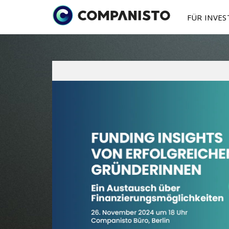
FÜR INVE
Investmentmögl
Finanzierun
Über 
I
Ab 250 € in Startu
Du bist Grün
Startup finan
Press
S
So
funktioniert's
Mehr zu Funktione
Jahres
B
Beteiligungsmodel
P
Sekundärmarkt
Anteile auf dem Z
kaufen / verkaufe