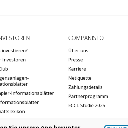
INVESTOREN
COMPANISTO
investieren?
Über uns
r Investoren
Presse
Club
Karriere
gensanlagen-
Netiquette
ationsblätter
Zahlungsdetails
pier-Informationsblätter
Partnerprogramm
nformationsblätter
ECCL Studie 2025
haftslexikon
en Sie unsere App herunter