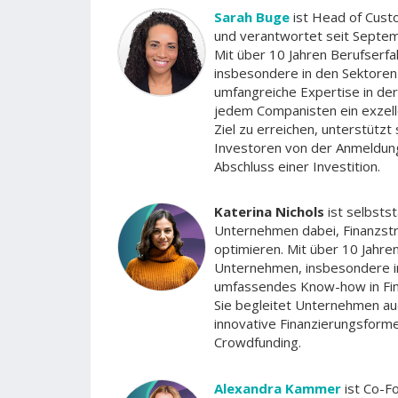
Sarah Buge
ist Head of Cus
und verantwortet seit Septe
Mit über 10 Jahren Berufserf
insbesondere in den Sektoren
umfangreiche Expertise in der
jedem Companisten ein exzell
Ziel zu erreichen, unterstütz
Investoren von der Anmeldung
Abschluss einer Investition.
Katerina Nichols
ist selbsts
Unternehmen dabei, Finanzstr
optimieren. Mit über 10 Jahre
Unternehmen, insbesondere im
umfassendes Know-how in Fina
Sie begleitet Unternehmen au
innovative Finanzierungsform
Crowdfunding.
Alexandra Kammer
ist Co-Fo