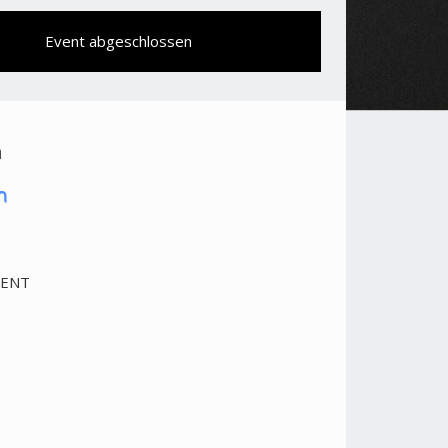
Event abgeschlossen
n
VENT