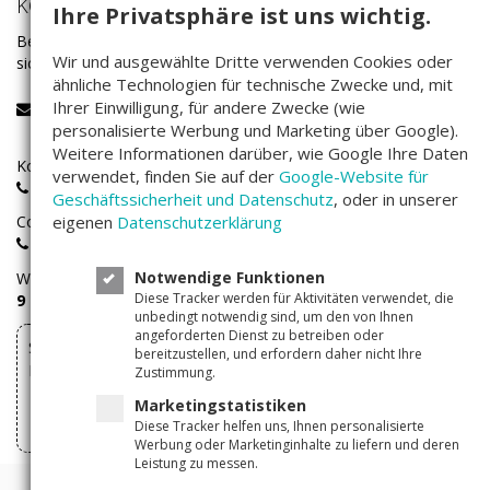
KONTAKT
Ihre Privatsphäre ist uns wichtig.
Bei Fragen rund um das Investieren auf Companisto wenden Sie
Wir und ausgewählte Dritte verwenden Cookies oder
sich bitte an unser Service-Team:
ähnliche Technologien für technische Zwecke und, mit
Ihrer Einwilligung, für andere Zwecke (wie
service@companisto.com
personalisierte Werbung und Marketing über Google).
Weitere Informationen darüber, wie Google Ihre Daten
Kostenlose Rufnummer für Investoren aus Deutschland:
verwendet, finden Sie auf der
Google-Website für
0800 - 100 267 0
Geschäftssicherheit und Datenschutz
, oder in unserer
Companisto-Servicerufnummer:
eigenen
Datenschutzerklärung
+49(0)30 - 346 491 493
Notwendige Funktionen
Wir sind
Montags bis Freitags
von
Diese Tracker werden für Aktivitäten verwendet, die
9 – 17 Uhr
für Sie erreichbar.
unbedingt notwendig sind, um den von Ihnen
angeforderten Dienst zu betreiben oder
Sie können Ihre über Companisto abgeschlossenen
bereitzustellen, und erfordern daher nicht Ihre
Investments hier widerrufen
Zustimmung.
Marketingstatistiken
Vertrag widerrufen
Diese Tracker helfen uns, Ihnen personalisierte
Werbung oder Marketinginhalte zu liefern und deren
Leistung zu messen.