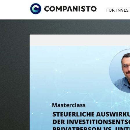
FÜR INVE
Investmentmögl
Finanzierun
Über 
I
Ab 250 € in Startu
Du bist Grün
Startup finan
Press
S
So
funktioniert's
Mehr zu Funktione
Jahres
B
Beteiligungsmodel
P
Sekundärmarkt
Anteile auf dem Z
kaufen / verkaufe