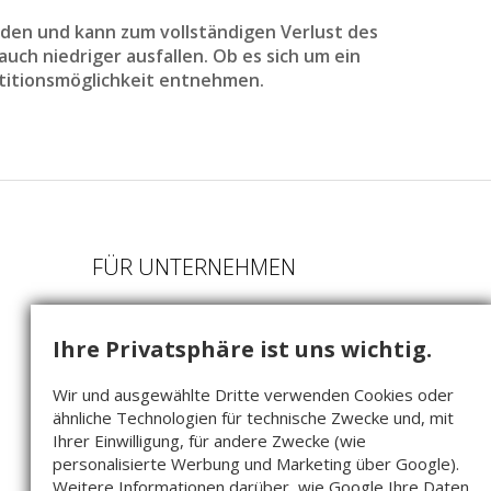
den und kann zum vollständigen Verlust des
uch niedriger ausfallen. Ob es sich um ein
titionsmöglichkeit entnehmen.
FÜR UNTERNEHMEN
Als Startup bewerben
Ihre Privatsphäre ist uns wichtig.
Beteiligungsmodell
FAQ für Startups
Wir und ausgewählte Dritte verwenden Cookies oder
ähnliche Technologien für technische Zwecke und, mit
Companisto GmbH
Ihrer Einwilligung, für andere Zwecke (wie
Köpenicker Str. 154
personalisierte Werbung und Marketing über Google).
10997 Berlin
Weitere Informationen darüber, wie Google Ihre Daten