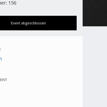
er: 156
Event abgeschlossen
n
VENT