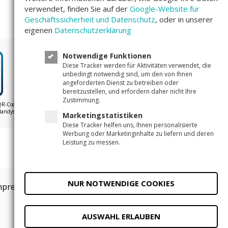
verwendet, finden Sie auf der
Google-Website für
Geschäftssicherheit und Datenschutz
, oder in unserer
eigenen
Datenschutzerklärung
Notwendige Funktionen
Diese Tracker werden für Aktivitäten verwendet, die
Unser Bewertungsscore
4,4/5
unbedingt notwendig sind, um den von Ihnen
angeforderten Dienst zu betreiben oder
bereitzustellen, und erfordern daher nicht Ihre
Zustimmung.
QR-Code
Handys
Marketingstatistiken
Diese Tracker helfen uns, Ihnen personalisierte
Werbung oder Marketinginhalte zu liefern und deren
Leistung zu messen.
NUR NOTWENDIGE COOKIES
mpressum
Datenschutzeinstellungen
AUSWAHL ERLAUBEN