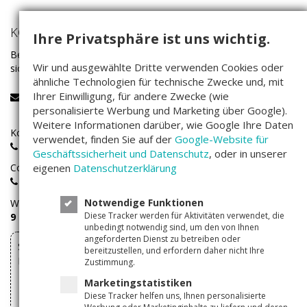
KONTAKT
Ihre Privatsphäre ist uns wichtig.
Bei Fragen rund um das Investieren auf Companisto wenden Sie
Wir und ausgewählte Dritte verwenden Cookies oder
sich bitte an unser Service-Team:
ähnliche Technologien für technische Zwecke und, mit
Ihrer Einwilligung, für andere Zwecke (wie
service@companisto.com
personalisierte Werbung und Marketing über Google).
Weitere Informationen darüber, wie Google Ihre Daten
Kostenlose Rufnummer für Investoren aus Deutschland:
verwendet, finden Sie auf der
Google-Website für
0800 - 100 267 0
Geschäftssicherheit und Datenschutz
, oder in unserer
Companisto-Servicerufnummer:
eigenen
Datenschutzerklärung
+49(0)30 - 346 491 493
Notwendige Funktionen
Wir sind
Montags bis Freitags
von
Diese Tracker werden für Aktivitäten verwendet, die
9 – 17 Uhr
für Sie erreichbar.
unbedingt notwendig sind, um den von Ihnen
angeforderten Dienst zu betreiben oder
Sie können Ihre über Companisto abgeschlossenen
bereitzustellen, und erfordern daher nicht Ihre
Investments hier widerrufen
Zustimmung.
Marketingstatistiken
Vertrag widerrufen
Diese Tracker helfen uns, Ihnen personalisierte