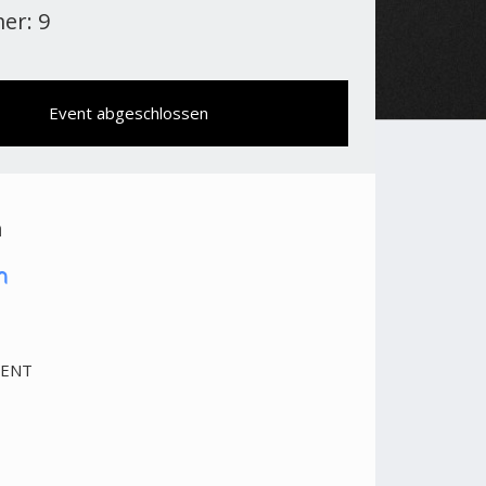
er: 9
Event abgeschlossen
n
VENT