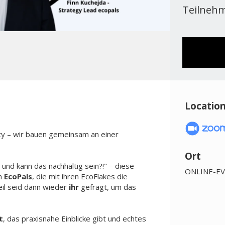
Teilnehm
Locatio
ty – wir bauen gemeinsam an einer
Ort
und kann das nachhaltig sein?!" – diese
ONLINE-E
n
EcoPals
, die mit ihren EcoFlakes die
eil seid dann wieder
ihr
gefragt, um das
t
, das praxisnahe Einblicke gibt und echtes