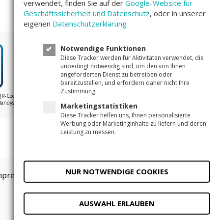
verwendet, finden Sie auf der
Google-Website für
Geschäftssicherheit und Datenschutz
, oder in unserer
eigenen
Datenschutzerklärung
Notwendige Funktionen
Diese Tracker werden für Aktivitäten verwendet, die
Unser Bewertungsscore
4,4/5
unbedingt notwendig sind, um den von Ihnen
angeforderten Dienst zu betreiben oder
bereitzustellen, und erfordern daher nicht Ihre
Zustimmung.
QR-Code
Handys
Marketingstatistiken
Diese Tracker helfen uns, Ihnen personalisierte
Werbung oder Marketinginhalte zu liefern und deren
Leistung zu messen.
NUR NOTWENDIGE COOKIES
mpressum
Datenschutzeinstellungen
AUSWAHL ERLAUBEN