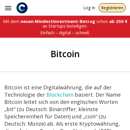
Log In
Registrieren
Toggle
navigation
Mit dem
neuen Mindestinvestment-Betrag
schon
ab
250
€
an Startups beteiligen.
Einfach – digital – schnell.
Bitcoin
Bitcoin ist eine Digitalwährung, die auf der
Technologie der
Blockchain
basiert. Der Name
Bitcoin leitet sich von den englischen Worten
„bit“ (zu Deutsch: Binärziffer; kleinste
Speichereinheit für Daten) und „coin“ (zu
Deutsch: Münze) ab. Als erste Kryptowährung,