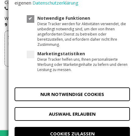
Companisto-Servicerufnummer:
eigenen
Datenschutzerklärung
+49(0)30 - 346 491 493
Notwendige Funktionen
Wir sind
Montags bis Freitags
von
Diese Tracker werden für Aktivitäten verwendet, die
9 – 17 Uhr
für Sie erreichbar.
unbedingt notwendig sind, um den von Ihnen
angeforderten Dienst zu betreiben oder
Sie können Ihre über Companisto abgeschlossenen
bereitzustellen, und erfordern daher nicht Ihre
Investments hier widerrufen
Zustimmung.
Marketingstatistiken
Vertrag widerrufen
Diese Tracker helfen uns, Ihnen personalisierte
Werbung oder Marketinginhalte zu liefern und deren
Leistung zu messen.
© 2011 - 2026 Companisto
Allgemeine Geschäftsbedingungen
NUR NOTWENDIGE COOKIES
Datenschutzerklärung
Impressum
Datenschutzeinstellungen
AUSWAHL ERLAUBEN
COOKIES ZULASSEN