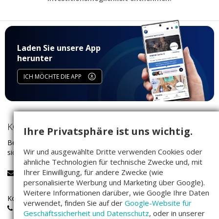
Laden Sie unsere App
herunter
ICH MÖCHTE DIE APP
KONTAKT
Ihre Privatsphäre ist uns wichtig.
Bei Fragen rund um das Investieren auf Companisto wenden Sie
Wir und ausgewählte Dritte verwenden Cookies oder
sich bitte an unser Service-Team:
ähnliche Technologien für technische Zwecke und, mit
Ihrer Einwilligung, für andere Zwecke (wie
service@companisto.com
personalisierte Werbung und Marketing über Google).
Weitere Informationen darüber, wie Google Ihre Daten
Kostenlose Rufnummer für Investoren aus Deutschland:
verwendet, finden Sie auf der
Google-Website für
0800 - 100 267 0
Geschäftssicherheit und Datenschutz
, oder in unserer