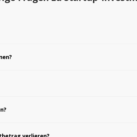
onen?
ln?
tbetrag verlieren?