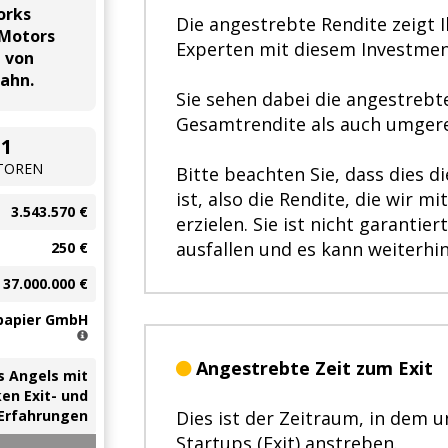
orks
Die angestrebte Rendite zeigt 
 Motors
Experten mit diesem Investmen
 von
bahn.
Sie sehen dabei die angestrebt
Gesamtrendite als auch umgere
51
TOREN
Bitte beachten Sie, dass dies d
ist, also die Rendite, die wir 
3.543.570 €
erzielen. Sie ist nicht garantie
ausfallen und es kann weiterhi
250 €
37.000.000 €
papier GmbH
Angestrebte Zeit zum Exit
s Angels mit
en Exit- und
Erfahrungen
Dies ist der Zeitraum, in dem 
Startups (Exit) anstreben.