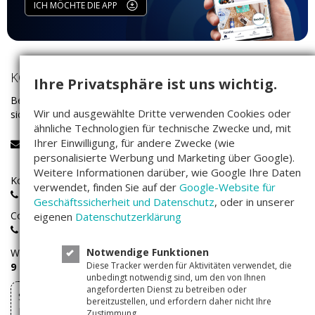
ICH MÖCHTE DIE APP
KONTAKT
Ihre Privatsphäre ist uns wichtig.
Bei Fragen rund um das Investieren auf Companisto wenden Sie
Wir und ausgewählte Dritte verwenden Cookies oder
sich bitte an unser Service-Team:
ähnliche Technologien für technische Zwecke und, mit
Ihrer Einwilligung, für andere Zwecke (wie
service@companisto.com
personalisierte Werbung und Marketing über Google).
Weitere Informationen darüber, wie Google Ihre Daten
Kostenlose Rufnummer für Investoren aus Deutschland:
verwendet, finden Sie auf der
Google-Website für
0800 - 100 267 0
Geschäftssicherheit und Datenschutz
, oder in unserer
Companisto-Servicerufnummer:
eigenen
Datenschutzerklärung
+49(0)30 - 346 491 493
Notwendige Funktionen
Wir sind
Montags bis Freitags
von
Diese Tracker werden für Aktivitäten verwendet, die
9 – 17 Uhr
für Sie erreichbar.
unbedingt notwendig sind, um den von Ihnen
angeforderten Dienst zu betreiben oder
Sie können Ihre über Companisto abgeschlossenen
bereitzustellen, und erfordern daher nicht Ihre
Investments hier widerrufen
Zustimmung.