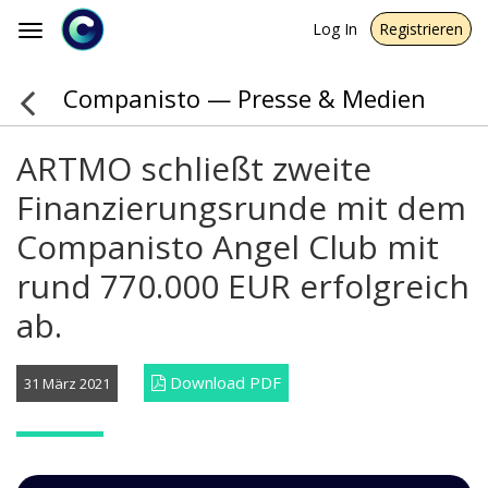
Log In
Registrieren
Toggle
navigation
Companisto — Presse & Medien
ARTMO schließt zweite
Finanzierungsrunde mit dem
Companisto Angel Club mit
rund 770.000 EUR erfolgreich
ab.
Download PDF
31 März 2021