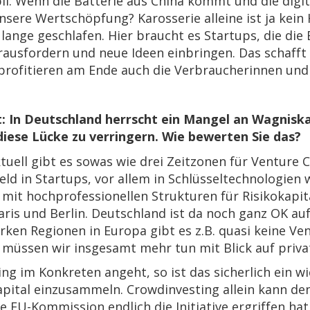
il: Wenn die Batterie aus China kommt und die digit
nsere Wertschöpfung? Karosserie alleine ist ja kei
u lange geschlafen. Hier braucht es Startups, die die
ausfordern und neue Ideen einbringen. Das schaff
profitieren am Ende auch die Verbraucherinnen und
t: In Deutschland herrscht ein Mangel an Wagnisk
 diese Lücke zu verringern. Wie bewerten Sie das?
tuell gibt es sowas wie drei Zeitzonen für Venture C
eld in Startups, vor allem in Schlüsseltechnologien 
mit hochprofessionellen Strukturen für Risikokapit
ris und Berlin. Deutschland ist da noch ganz OK aufg
arken Regionen in Europa gibt es z.B. quasi keine Ve
müssen wir insgesamt mehr tun mit Blick auf private
ng im Konkreten angeht, so ist das sicherlich ein w
pital einzusammeln. Crowdinvesting allein kann den
die EU-Kommission endlich die Initiative ergriffen ha