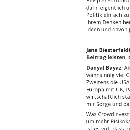
Beispiel Automob
dann eigentlich u
Politik einfach z
ihrem Denken her
Ideen und davon 
Jana Biesterfeld
Beitrag leisten,
Danyal Bayaz:
Ak
wahnsinnig viel G
Zweitens die USA 
Europa mit UK, Pa
wirtschaftlich st
mir Sorge und da 
Was Crowdinvesti
um mehr Risikoka
ist es gut, dass 