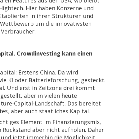
alen Features aus den USA, wo bleibt
n Hightech. Hier haben Konzerne und
 Etablierten in ihren Strukturen und
t Wettbewerb um die innovativsten
 Verbraucher.
apital. Crowdinvesting kann einen
apital: Erstens China. Da wird
wie KI oder Batterieforschung, gesteckt.
al. Und erst in Zeitzone drei kommt
estellt, aber in vielen heute
nture-Capital-Landschaft. Das bereitet
s, aber auch staatliches Kapital.
ichtiges Element im Finanzierungsmix,
 Rückstand aber nicht aufholen. Daher
t und jetzt immerhin die Möglichkeit