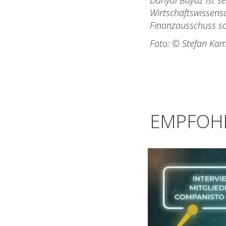
Danyal Bayaz ist s
Wirtschaftswissensc
Finanzausschuss so
Foto: © Stefan Kam
EMPFOHL