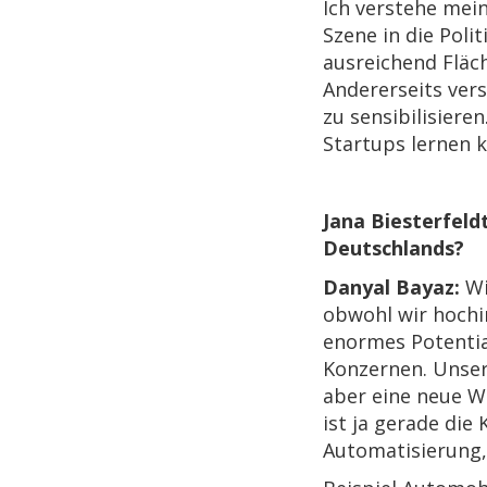
Ich verstehe mein
Szene in die Poli
ausreichend Fläc
Andererseits vers
zu sensibilisiere
Startups lernen 
Jana Biesterfeld
Deutschlands?
Danyal Bayaz:
Wi
obwohl wir hochi
enormes Potential
Konzernen. Unser
aber eine neue W
ist ja gerade die
Automatisierung,