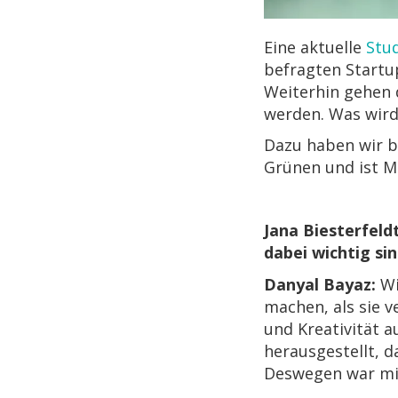
Eine aktuelle
Stu
befragten Startu
Weiterhin gehen 
werden. Was wird 
Dazu haben wir be
Grünen und ist M
Jana Biesterfeld
dabei wichtig si
Danyal Bayaz:
Wi
machen, als sie v
und Kreativität 
herausgestellt, 
Deswegen war mir 