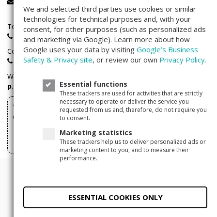
service@companisto.com
We and selected third parties use cookies or similar
technologies for technical purposes and, with your
Toll-free phone number for investors calling from Germany:
consent, for other purposes (such as personalized ads
0800 - 100 267 0
and marketing via Google). Learn more about how
Google uses your data by visiting
Google’s Business
Companisto investors hotline:
Safety & Privacy site
, or review our own
Privacy Policy.
+49(0)30 - 346 491 493
We are available
Monday through Friday
between
9 a.m. – 5
Essential functions
p.m.
These trackers are used for activities that are strictly
necessary to operate or deliver the service you
You can withdraw your investments made via
requested from us and, therefore, do not require you
Companisto here
to consent.
Marketing statistics
Withdraw form
These trackers help us to deliver personalized ads or
marketing content to you, and to measure their
performance.
© 2011 - 2026 Companisto
Terms and Conditions
ESSENTIAL COOKIES ONLY
Privacy Policy
Legal Notice
Privacy
settings