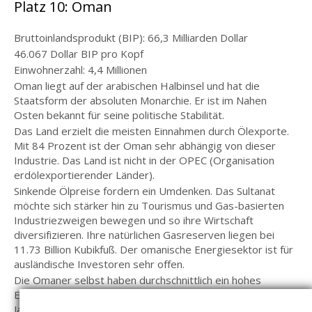
Platz 10: Oman
Bruttoinlandsprodukt (BIP): 66,3 Milliarden Dollar
46.067 Dollar BIP pro Kopf
Einwohnerzahl: 4,4 Millionen
Oman liegt auf der arabischen Halbinsel und hat die
Staatsform der absoluten Monarchie. Er ist im Nahen
Osten bekannt für seine politische Stabilität.
Das Land erzielt die meisten Einnahmen durch Ölexporte.
Mit 84 Prozent ist der Oman sehr abhängig von dieser
Industrie. Das Land ist nicht in der OPEC (Organisation
erdölexportierender Länder).
Sinkende Ölpreise fordern ein Umdenken. Das Sultanat
möchte sich stärker hin zu Tourismus und Gas-basierten
Industriezweigen bewegen und so ihre Wirtschaft
diversifizieren. Ihre natürlichen Gasreserven liegen bei
11.73 Billion Kubikfuß. Der omanische Energiesektor ist für
ausländische Investoren sehr offen.
Die Omaner selbst haben durchschnittlich ein hohes
Einkommen, das Land wandelte sich in den letzten
Jahrzehnten zu einem wohlhabenden Staat. Die ausgebaute