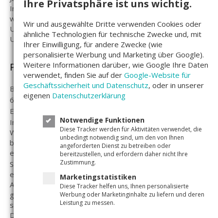
Ihre Privatsphäre ist uns wichtig.
Infrastruktur macht Großprojekte möglich. Gleichzeitig
werden Anreize und Förderprogramme für ausländische
Wir und ausgewählte Dritte verwenden Cookies oder
Unternehmer und Investoren geschaffen, unter anderem
ähnliche Technologien für technische Zwecke und, mit
Unternehmens- und Einkommenssteuerfreiheit.
Ihrer Einwilligung, für andere Zwecke (wie
personalisierte Werbung und Marketing über Google).
Weitere Informationen darüber, wie Google Ihre Daten
Platz 9: Indien
verwendet, finden Sie auf der
Google-Website für
Geschäftssicherheit und Datenschutz
, oder in unserer
BIP: 2,3 Billionen Dollar
eigenen
Datenschutzerklärung
6.694 Dollar BIP pro Kopf
Einwohnerzahl: 1,3 Milliarden
Notwendige Funktionen
Indien gilt als die bevölkerungsreichste Demokratie der
Diese Tracker werden für Aktivitäten verwendet, die
Welt. Seine Volkswirtschaft ist für ihr schnelles Wachstum
unbedingt notwendig sind, um den von Ihnen
bekannt. Besonders der Dienstleistungssektor ist ein
angeforderten Dienst zu betreiben oder
entscheidender Faktor.
bereitzustellen, und erfordern daher nicht Ihre
Zustimmung.
Seine gebildeten Arbeitskräfte sind weltbekannt. Durch ihre
englischen Sprachkenntnisse haben sich die indischen
Marketingstatistiken
Arbeiter im Outsourcing bei Dienstleistung einen Namen
Diese Tracker helfen uns, Ihnen personalisierte
gemacht. IT und Software-Arbeiter sind zahlreich in dem
Werbung oder Marketinginhalte zu liefern und deren
Leistung zu messen.
südostasiatischen Land vorhanden und gut ausgebildet.
Die Agrarwirtschaft ist ein weiterer Wirtschaftszweig, der