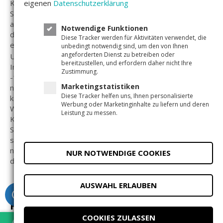
Kapitalanlage. Anschließend legt man den Fokus auf die
eigenen
Datenschutzerklärung
Schwankungsbreite der Erträge, da jede Anlage sich
anders entwickeln kann als erwartet. Hierfür nimmt man
Notwendige Funktionen
die Standardabweichung der erwarteten Erträge und
Diese Tracker werden für Aktivitäten verwendet, die
ermittelt so Ausreißer in beide Richtungen.
unbedingt notwendig sind, um den von Ihnen
angeforderten Dienst zu betreiben oder
Und schließlich betrachtet man die Korrelation der
bereitzustellen, und erfordern daher nicht Ihre
Investments untereinander. Sie kann einen Wert zwischen
Zustimmung.
-1 und 1 annehmen. Wenn eine Kapitalanlage überhaupt
Marketingstatistiken
nicht auf Wertschwankungen einer anderen reagiert, so
Diese Tracker helfen uns, Ihnen personalisierte
korrelieren sie nicht miteinander. In diesem Fall ist der
Werbung oder Marketinginhalte zu liefern und deren
Wert gleich 0. Sollte eine Wertschwankung einer
Leistung zu messen.
Kapitalanlage nicht immer zu einer gleichwertigen
Schwankung einer anderen führen, spricht man von einem
schwachen Korrelationswert. Kapitalanlagen können auch
negativ korrelieren. Ein Wertanstieg einer Anlage führt
NUR NOTWENDIGE COOKIES
dann zu einem Wertabfall einer anderen.
AUSWAHL ERLAUBEN
Diversifikation und korrelierte
Kapitalanlagen
COOKIES ZULASSEN