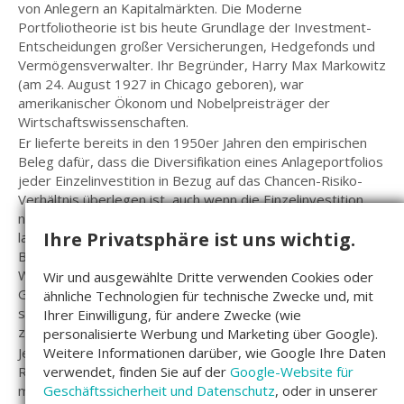
von Anlegern an Kapitalmärkten. Die Moderne
Portfoliotheorie ist bis heute Grundlage der Investment-
Entscheidungen großer Versicherungen, Hedgefonds und
Vermögensverwalter. Ihr Begründer, Harry Max Markowitz
(am 24. August 1927 in Chicago geboren), war
amerikanischer Ökonom und Nobelpreisträger der
Wirtschaftswissenschaften.
Er lieferte bereits in den 1950er Jahren den empirischen
Beleg dafür, dass die Diversifikation eines Anlageportfolios
jeder Einzelinvestition in Bezug auf das Chancen-Risiko-
Verhältnis überlegen ist, auch wenn die Einzelinvestition
noch so gut ausgewählt ist. Als Portfolio bezeichnet man
Ihre Privatsphäre ist uns wichtig.
laut Börsenlexikon alle Wertgegenstände, die sich im
Besitz eines Investors befinden. Damit sind vorrangig
Wertpapiere gemeint, aber auch Immobilien und
Wir und ausgewählte Dritte verwenden Cookies oder
Grundbesitz gehören dazu. Die einzelnen Kapitalanlagen
ähnliche Technologien für technische Zwecke und, mit
sollten nie isoliert betrachtet werden, sondern immer
Ihrer Einwilligung, für andere Zwecke (wie
zueinander in Bezug gesetzt werden.
personalisierte Werbung und Marketing über Google).
Jede Investition hat Auswirkungen auf die Rendite und das
Weitere Informationen darüber, wie Google Ihre Daten
Risiko des gesamten Anlageportfolios. Zunächst ermittelt
verwendet, finden Sie auf der
Google-Website für
man den Erwartungswert für künfige Erträge einer
Geschäftssicherheit und Datenschutz
, oder in unserer