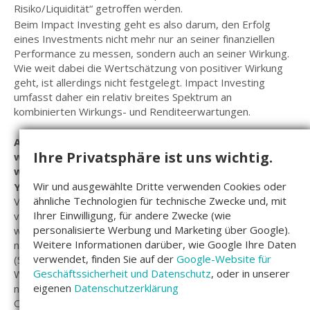
Risiko/Liquidität“ getroffen werden.
Beim Impact Investing geht es also darum, den Erfolg
eines Investments nicht mehr nur an seiner finanziellen
Performance zu messen, sondern auch an seiner Wirkung.
Wie weit dabei die Wertschätzung von positiver Wirkung
geht, ist allerdings nicht festgelegt. Impact Investing
umfasst daher ein relativ breites Spektrum an
kombinierten Wirkungs- und Renditeerwartungen.
André Jasch: Wenn du von Impact Investing sprichst,
Ihre Privatsphäre ist uns wichtig.
welche Art von „Impact“ meinst du dann genau? Den
wirtschaftlichen, sozialen oder ökologischen Impact?
Wir und ausgewählte Dritte verwenden Cookies oder
Young-jin Choi:
Mit Impact meinen wir „positive“ Wirkung:
ähnliche Technologien für technische Zwecke und, mit
Veränderungen, die sowohl sozialer, ökologischer und
Ihrer Einwilligung, für andere Zwecke (wie
volkswirtschaftlicher Art sein können und allgemein
personalisierte Werbung und Marketing über Google).
wünschenswert und normativ wohlbegründet sind. Die
Weitere Informationen darüber, wie Google Ihre Daten
nachhaltigen Entwicklungsziele der Vereinten Nationen
verwendet, finden Sie auf der
Google-Website für
(SDGs) bieten einen Orientierungsrahmen, mit dem sich die
Geschäftssicherheit und Datenschutz
, oder in unserer
Welt auf Aufgabenfelder verständigt hat, denen eine hohe
eigenen
Datenschutzerklärung
normative Dringlichkeit beigemessen wird. Dieser
Orientierungsrahmen erhebt zwar keinen Anspruch auf