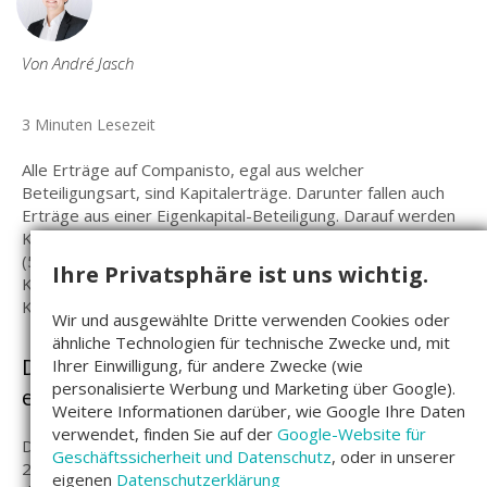
Von André Jasch
3 Minuten Lesezeit
Alle Erträge auf Companisto, egal aus welcher
Beteiligungsart, sind Kapitalerträge. Darunter fallen auch
Erträge aus einer Eigenkapital-Beteiligung. Darauf werden
Kapitalertragssteuer (25 Prozent), Solidaritätszuschlag
(5,5 Prozent auf die Kapitalertragsteuer) und ggf.
Ihre Privatsphäre ist uns wichtig.
Kirchensteuer (8 Prozent oder 9 Prozent auf die
Kapitalertragsteuer, je nach Bundesland) fällig.
Wir und ausgewählte Dritte verwenden Cookies oder
ähnliche Technologien für technische Zwecke und, mit
Drei Beteiligungsarten, aber ein
Ihrer Einwilligung, für andere Zwecke (wie
personalisierte Werbung und Marketing über Google).
einheitlicher Steuersatz
Weitere Informationen darüber, wie Google Ihre Daten
verwendet, finden Sie auf der
Google-Website für
Damit ergibt sich eine Gesamtbelastung von
Geschäftssicherheit und Datenschutz
, oder in unserer
26,38 Prozent. Bei den Eigenkapital-Beteiligungen werden
eigenen
Datenschutzerklärung