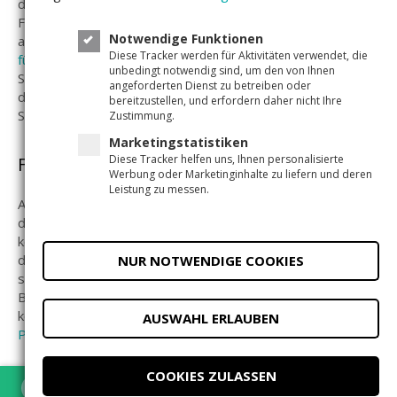
diese Steuern direkt von den Startups selbst abgeführt.
Für Investoren aus Österreich und der Schweiz gelten
Notwendige Funktionen
andere Steuerregeln, die wir in unserem
Steuerleitfaden
Diese Tracker werden für Aktivitäten verwendet, die
für Crowdinvesting
zusammengefasst haben. Dort finden
unbedingt notwendig sind, um den von Ihnen
Sie auch Hinweise zur Besteuerung von Kapitalerträgen,
angeforderten Dienst zu betreiben oder
die ein deutscher Investor mit einem österreichischen
bereitzustellen, und erfordern daher nicht Ihre
Startup erwirtschaftet hat.
Zustimmung.
Marketingstatistiken
Diese Tracker helfen uns, Ihnen personalisierte
Freistellungsauftrag
Werbung oder Marketinginhalte zu liefern und deren
Leistung zu messen.
Als Investor einer Eigenkapital-Beteiligung können Sie bei
den Startups einen Freistellungsauftrag beantragen. Das
können Sie auf unserer Plattform tun. Bitte beachten Sie,
dass Freistellungsaufträge nur von in Deutschland
NUR NOTWENDIGE COOKIES
steuerpflichtigen privaten Investoren und nur für
Beteiligungen an deutschen Unternehmen erteilt werden
können. Den Freistellungsauftrag können Sie
über unsere
AUSWAHL ERLAUBEN
Plattform
beantragen.
COOKIES ZULASSEN
Steuererleichterung durch INVEST-
×
ÖFFNEN
In der Companisto-App anzeigen