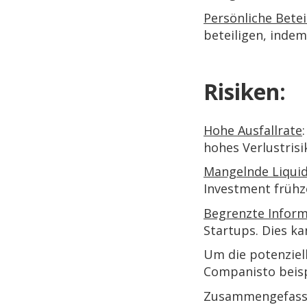
Persönliche Betei
beteiligen, indem
Risiken:
Hohe Ausfallrate
hohes Verlustrisi
Mangelnde Liquid
Investment frühze
Begrenzte Infor
Startups. Dies k
Um die potenziell
Companisto beis
Zusammengefasst l