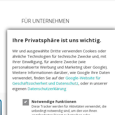
FÜR UNTERNEHMEN
Als Startup bewerben
Ihre Privatsphäre ist uns wichtig.
Beteiligungsmodell
FAQ für Startups
Wir und ausgewählte Dritte verwenden Cookies oder
ähnliche Technologien für technische Zwecke und, mit
Companisto GmbH
Ihrer Einwilligung, für andere Zwecke (wie
Köpenicker Str. 154
personalisierte Werbung und Marketing über Google).
10997 Berlin
Weitere Informationen darüber, wie Google Ihre Daten
verwendet, finden Sie auf der
Google-Website für
Geschäftssicherheit und Datenschutz
, oder in unserer
eigenen
Datenschutzerklärung
Notwendige Funktionen
Diese Tracker werden für Aktivitäten verwendet, die
Unser Bewertungsscore
4,4/5
unbedingt notwendig sind, um den von Ihnen