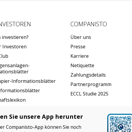
INVESTOREN
COMPANISTO
investieren?
Über uns
r Investoren
Presse
Club
Karriere
gensanlagen-
Netiquette
ationsblätter
Zahlungsdetails
pier-Informationsblätter
Partnerprogramm
nformationsblätter
ECCL Studie 2025
haftslexikon
en Sie unsere App herunter
der Companisto-App können Sie noch