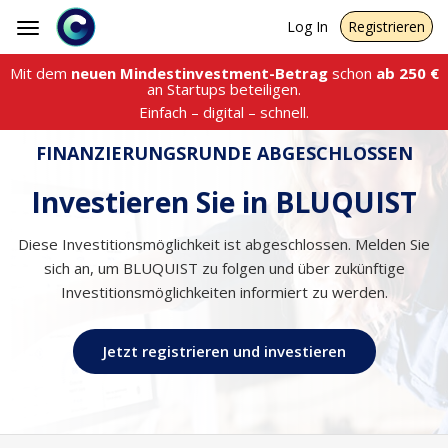
Log In
Registrieren
Toggle
navigation
Mit dem
neuen Mindestinvestment-Betrag
schon
ab
250
€
an Startups beteiligen.
Einfach – digital – schnell.
FINANZIERUNGSRUNDE ABGESCHLOSSEN
Investieren Sie in BLUQUIST
Diese Investitionsmöglichkeit ist abgeschlossen. Melden Sie
sich an, um BLUQUIST zu folgen und über zukünftige
Investitionsmöglichkeiten informiert zu werden.
Jetzt registrieren und investieren