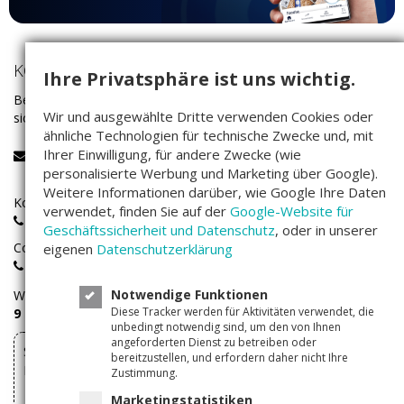
KONTAKT
Ihre Privatsphäre ist uns wichtig.
Bei Fragen rund um das Investieren auf Companisto wenden Sie
Wir und ausgewählte Dritte verwenden Cookies oder
sich bitte an unser Service-Team:
ähnliche Technologien für technische Zwecke und, mit
Ihrer Einwilligung, für andere Zwecke (wie
service@companisto.com
personalisierte Werbung und Marketing über Google).
Weitere Informationen darüber, wie Google Ihre Daten
Kostenlose Rufnummer für Investoren aus Deutschland:
verwendet, finden Sie auf der
Google-Website für
0800 - 100 267 0
Geschäftssicherheit und Datenschutz
, oder in unserer
Companisto-Servicerufnummer:
eigenen
Datenschutzerklärung
+49(0)30 - 346 491 493
Notwendige Funktionen
Wir sind
Montags bis Freitags
von
Diese Tracker werden für Aktivitäten verwendet, die
9 – 17 Uhr
für Sie erreichbar.
unbedingt notwendig sind, um den von Ihnen
angeforderten Dienst zu betreiben oder
Sie können Ihre über Companisto abgeschlossenen
bereitzustellen, und erfordern daher nicht Ihre
Investments hier widerrufen
Zustimmung.
Marketingstatistiken
Vertrag widerrufen