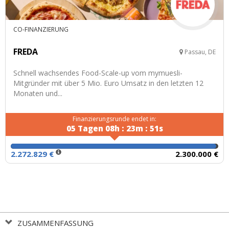
CO-FINANZIERUNG
FREDA
Passau, DE
Schnell wachsendes Food-Scale-up vom mymuesli-
Mitgründer mit über 5 Mio. Euro Umsatz in den letzten 12
Monaten und...
Finanzierungsrunde endet in:
05
Tagen
08
h
:
23
m
:
50
s
2.272.829 €
2.300.000 €
ZUSAMMENFASSUNG