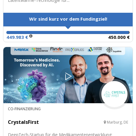
Latentwärme-Technologie für...
Wir sind kurz vor dem Fundingziel!
449.983 €
450.000 €
CO-FINANZIERUNG
CrystalsFirst
Marburg, DE
DeepTech-Startup für die Medikamentenentwicklung: