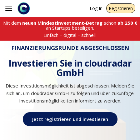
Log In
Registrieren
Toggle
navigation
Mit dem
neuen Mindestinvestment-Betrag
schon
ab
250
€
an Startups beteiligen.
Einfach – digital – schnell.
FINANZIERUNGSRUNDE ABGESCHLOSSEN
Investieren Sie in cloudradar
GmbH
Diese Investitionsmöglichkeit ist abgeschlossen. Melden Sie
sich an, um cloudradar GmbH zu folgen und über zukünftige
Investitionsmöglichkeiten informiert zu werden.
Jetzt registrieren und investieren