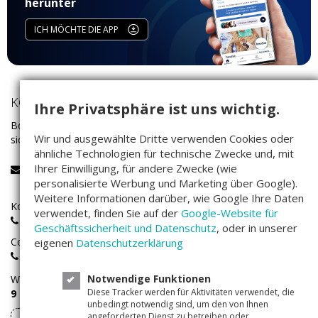
herunter
ICH MÖCHTE DIE APP
KONTAKT
Ihre Privatsphäre ist uns wichtig.
Bei Fragen rund um das Investieren auf Companisto wenden Sie
Wir und ausgewählte Dritte verwenden Cookies oder
sich bitte an unser Service-Team:
ähnliche Technologien für technische Zwecke und, mit
Ihrer Einwilligung, für andere Zwecke (wie
service@companisto.com
personalisierte Werbung und Marketing über Google).
Weitere Informationen darüber, wie Google Ihre Daten
Kostenlose Rufnummer für Investoren aus Deutschland:
verwendet, finden Sie auf der
Google-Website für
0800 - 100 267 0
Geschäftssicherheit und Datenschutz
, oder in unserer
Companisto-Servicerufnummer:
eigenen
Datenschutzerklärung
+49(0)30 - 346 491 493
Notwendige Funktionen
Wir sind
Montags bis Freitags
von
Diese Tracker werden für Aktivitäten verwendet, die
9 – 17 Uhr
für Sie erreichbar.
unbedingt notwendig sind, um den von Ihnen
angeforderten Dienst zu betreiben oder