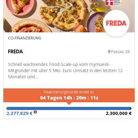
CO-FINANZIERUNG
FREDA
Passau, DE
Schnell wachsendes Food-Scale-up vom mymuesli-
Mitgründer mit über 5 Mio. Euro Umsatz in den letzten 12
Monaten und...
Finanzierungsrunde endet in:
04
Tagen
14
h
:
20
m
:
10
s
2.277.829 €
2.300.000 €