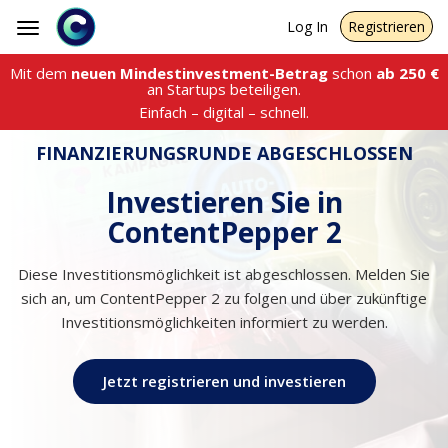
Log In
Registrieren
Toggle
navigation
Mit dem
neuen Mindestinvestment-Betrag
schon
ab
250
€
an Startups beteiligen.
Einfach – digital – schnell.
FINANZIERUNGSRUNDE ABGESCHLOSSEN
Investieren Sie in
ContentPepper 2
Diese Investitionsmöglichkeit ist abgeschlossen. Melden Sie
sich an, um ContentPepper 2 zu folgen und über zukünftige
Investitionsmöglichkeiten informiert zu werden.
Jetzt registrieren und investieren