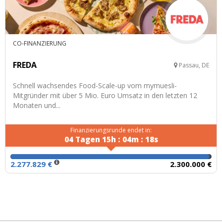
CO-FINANZIERUNG
FREDA
Passau, DE
Schnell wachsendes Food-Scale-up vom mymuesli-
Mitgründer mit über 5 Mio. Euro Umsatz in den letzten 12
Monaten und...
Finanzierungsrunde endet in:
04
Tagen
15
h
:
04
m
:
17
s
2.277.829 €
2.300.000 €