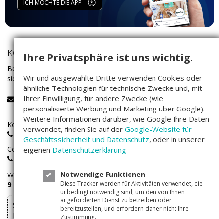
ICH MÖCHTE DIE APP
KONTAKT
Ihre Privatsphäre ist uns wichtig.
Bei Fragen rund um das Investieren auf Companisto wenden Sie
Wir und ausgewählte Dritte verwenden Cookies oder
sich bitte an unser Service-Team:
ähnliche Technologien für technische Zwecke und, mit
Ihrer Einwilligung, für andere Zwecke (wie
service@companisto.com
personalisierte Werbung und Marketing über Google).
Weitere Informationen darüber, wie Google Ihre Daten
Kostenlose Rufnummer für Investoren aus Deutschland:
verwendet, finden Sie auf der
Google-Website für
0800 - 100 267 0
Geschäftssicherheit und Datenschutz
, oder in unserer
Companisto-Servicerufnummer:
eigenen
Datenschutzerklärung
+49(0)30 - 346 491 493
Notwendige Funktionen
Wir sind
Montags bis Freitags
von
Diese Tracker werden für Aktivitäten verwendet, die
9 – 17 Uhr
für Sie erreichbar.
unbedingt notwendig sind, um den von Ihnen
angeforderten Dienst zu betreiben oder
Sie können Ihre über Companisto abgeschlossenen
bereitzustellen, und erfordern daher nicht Ihre
Investments hier widerrufen
Zustimmung.