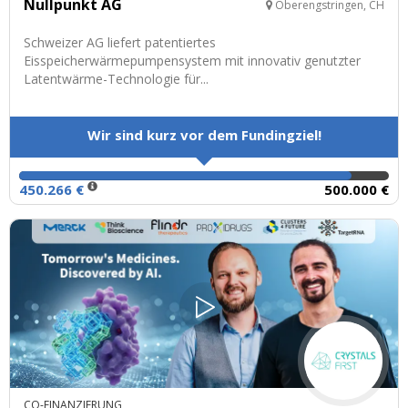
Nullpunkt AG
Oberengstringen, CH
Schweizer AG liefert patentiertes
Eisspeicherwärmepumpensystem mit innovativ genutzter
Latentwärme-Technologie für...
Wir sind kurz vor dem Fundingziel!
450.266 €
500.000 €
CO-FINANZIERUNG