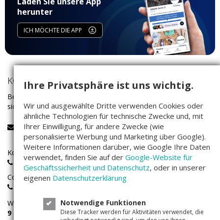
Laden Sie unsere App
herunter
ICH MÖCHTE DIE APP
KONTAKT
Ihre Privatsphäre ist uns wichtig.
Bei Fragen rund um das Investieren auf Companisto wenden Sie
Wir und ausgewählte Dritte verwenden Cookies oder
sich bitte an unser Service-Team:
ähnliche Technologien für technische Zwecke und, mit
Ihrer Einwilligung, für andere Zwecke (wie
service@companisto.com
personalisierte Werbung und Marketing über Google).
Weitere Informationen darüber, wie Google Ihre Daten
Kostenlose Rufnummer für Investoren aus Deutschland:
verwendet, finden Sie auf der
Google-Website für
0800 - 100 267 0
Geschäftssicherheit und Datenschutz
, oder in unserer
Companisto-Servicerufnummer:
eigenen
Datenschutzerklärung
+49(0)30 - 346 491 493
Notwendige Funktionen
Wir sind
Montags bis Freitags
von
Diese Tracker werden für Aktivitäten verwendet, die
9 – 17 Uhr
für Sie erreichbar.