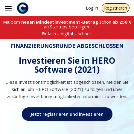
Log In
Registrieren
Toggle
navigation
Mit dem
neuen Mindestinvestment-Betrag
schon
ab
250
€
an Startups beteiligen.
Einfach – digital – schnell.
FINANZIERUNGSRUNDE ABGESCHLOSSEN
Investieren Sie in HERO
Software (2021)
Diese Investitionsmöglichkeit ist abgeschlossen. Melden Sie
sich an, um HERO Software (2021) zu folgen und über
zukünftige Investitionsmöglichkeiten informiert zu werden.
Jetzt registrieren und investieren