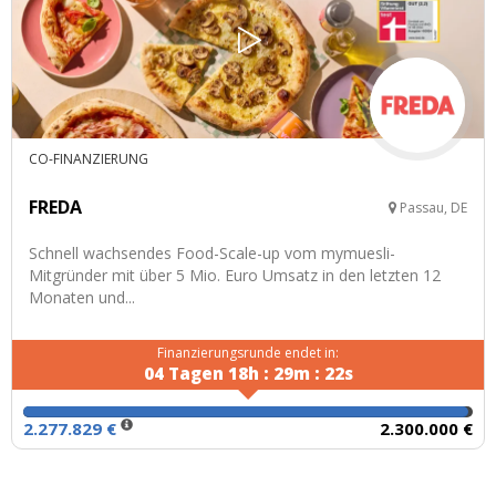
CO-FINANZIERUNG
FREDA
Passau, DE
Schnell wachsendes Food-Scale-up vom mymuesli-
Mitgründer mit über 5 Mio. Euro Umsatz in den letzten 12
Monaten und...
Finanzierungsrunde endet in:
04
Tagen
18
h
:
29
m
:
21
s
2.277.829 €
2.300.000 €