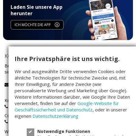
Laden Sie unsere App
herunter
ICH MÖCHTE DIE APP
KONTAKT
Ihre Privatsphäre ist uns wichtig.
Bei Fragen rund um das Investieren auf Companisto wenden Sie
Wir und ausgewählte Dritte verwenden Cookies oder
sich bitte an unser Service-Team:
ähnliche Technologien für technische Zwecke und, mit
Ihrer Einwilligung, für andere Zwecke (wie
service@companisto.com
personalisierte Werbung und Marketing über Google).
Weitere Informationen darüber, wie Google Ihre Daten
Kostenlose Rufnummer für Investoren aus Deutschland:
verwendet, finden Sie auf der
Google-Website für
0800 - 100 267 0
Geschäftssicherheit und Datenschutz
, oder in unserer
Companisto-Servicerufnummer:
eigenen
Datenschutzerklärung
+49(0)30 - 346 491 493
Notwendige Funktionen
Wir sind
Montags bis Freitags
von