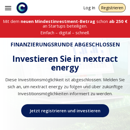
Log In
Registrieren
Toggle
navigation
Mit dem
neuen Mindestinvestment-Betrag
schon
ab
250
€
an Startups beteiligen.
Einfach – digital – schnell.
FINANZIERUNGSRUNDE ABGESCHLOSSEN
Investieren Sie in nextract
energy
Diese Investitionsmöglichkeit ist abgeschlossen. Melden Sie
sich an, um nextract energy zu folgen und über zukünftige
Investitionsmöglichkeiten informiert zu werden.
Jetzt registrieren und investieren