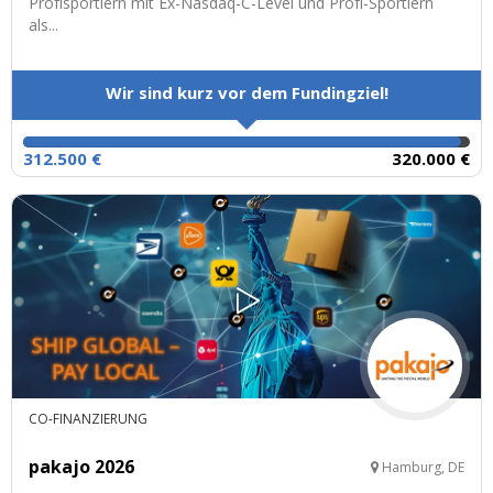
Profisportlern mit Ex-Nasdaq-C-Level und Profi-Sportlern
als...
Wir sind kurz vor dem Fundingziel!
312.500 €
320.000 €
CO-FINANZIERUNG
pakajo 2026
Hamburg, DE