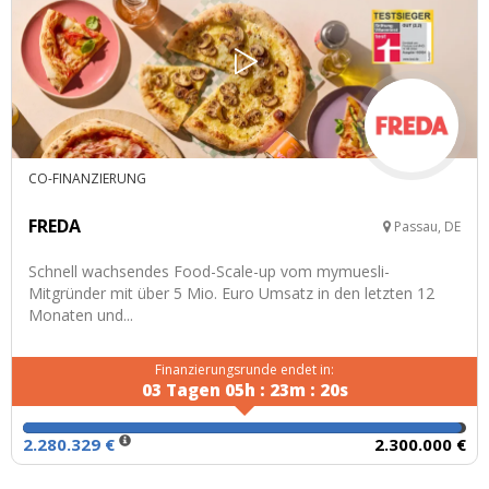
CO-FINANZIERUNG
FREDA
Passau, DE
Schnell wachsendes Food-Scale-up vom mymuesli-
Mitgründer mit über 5 Mio. Euro Umsatz in den letzten 12
Monaten und...
Finanzierungsrunde endet in:
03
Tagen
05
h
:
23
m
:
19
s
2.280.329 €
2.300.000 €