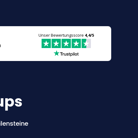
Unser Bewertungsscore
4,4/5
n
ups
lensteine