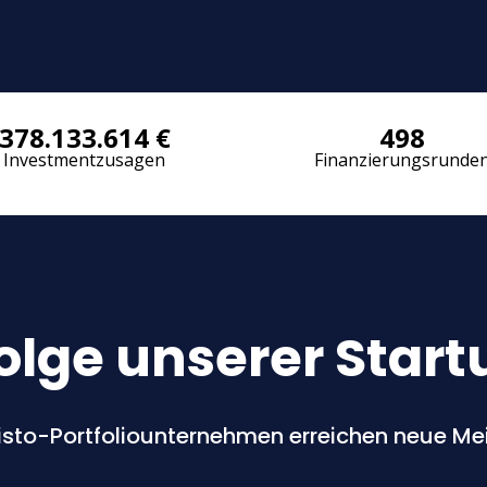
378.133.614
€
498
Investmentzusagen
Finanzie­rungsrunde
folge unserer Start
to-Portfoliounternehmen erreichen neue Mei