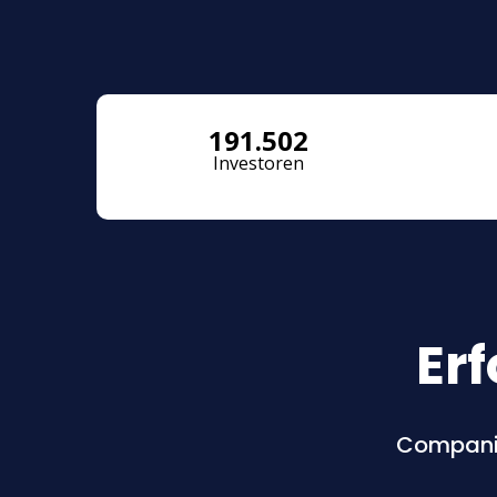
191.502
Investoren
Er
Companis