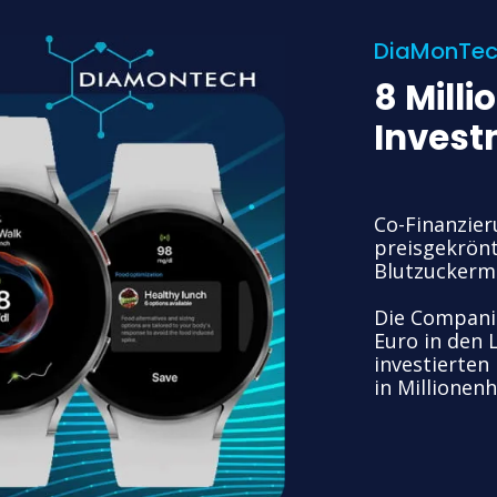
DiaMonTe
8 Mill
Invest
Co-Finanzie
preisgekrönt
Blutzuckerm
Die Companis
Euro in den 
investierten
in Millionen