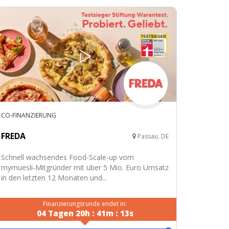
CO-FINANZIERUNG
FREDA
Passau, DE
Schnell wachsendes Food-Scale-up vom
mymuesli-Mitgründer mit über 5 Mio. Euro Umsatz
in den letzten 12 Monaten und...
Finanzierungsrunde endet in:
04
Tagen
20
h
:
41
m
:
12
s