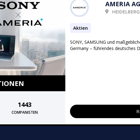
AMERIA AG
HEIDELBERG
Aktien
SONY, SAMSUNG und maßgebliche 
Germany – führendes deutsches De
TIONEN
1443
R
COMPANISTEN