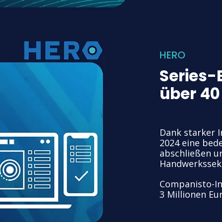
HERO
Series-
über 40
Dank starker 
2024 eine bed
abschließen u
Handwerkssekt
Companisto-In
3 Millionen Eu