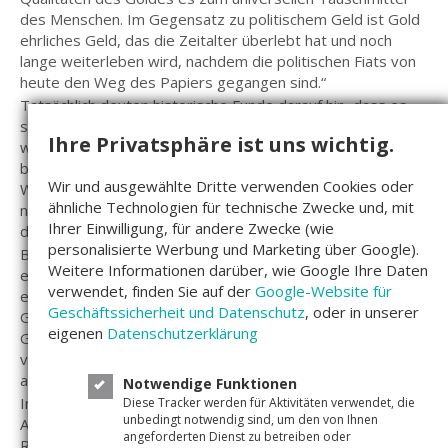
des Menschen. Im Gegensatz zu politischem Geld ist Gold
ehrliches Geld, das die Zeitalter überlebt hat und noch
lange weiterleben wird, nachdem die politischen Fiats von
heute den Weg des Papiers gegangen sind.“
Tatsächlich deuten historische Funde darauf hin, dass es
schon 5000 Jahre vor Christus als Tauschmittel verwendet
Ihre Privatsphäre ist uns wichtig.
wurde. Das und die Tatsache, dass es sich um einen
begrenzten Rohstoff handelt, verleihen Gold einen inneren
Wir und ausgewählte Dritte verwenden Cookies oder
Wert, der – im Gegensatz zu manchen Kryptowährungen –
ähnliche Technologien für technische Zwecke und, mit
niemals auf null fallen wird. Bis in die Moderne spielte Gold
Ihrer Einwilligung, für andere Zwecke (wie
daher eine wichtige Rolle in der Wirtschaft.
personalisierte Werbung und Marketing über Google).
Bis 1933 konnte jedermann US-Dollar bei einer Bank gegen
Weitere Informationen darüber, wie Google Ihre Daten
eine feste Menge Gold eintauschen. Die Banknoten stellten
verwendet, finden Sie auf der
Google-Website für
einen Anspruch auf Gold dar und die Währung war an den
Geschäftssicherheit und Datenschutz
, oder in unserer
Goldpreis gekoppelt. Dieses System nannte sich
eigenen
Datenschutzerklärung
Goldstandard und endete erst 1973 mit dem Abkommen
von Bretton Woods, als die Wechselkursbindung
aufgegeben wurde.
Notwendige Funktionen
In den 1980er Jahren verlor die Geldanlage Gold dann für
Diese Tracker werden für Aktivitäten verwendet, die
unbedingt notwendig sind, um den von Ihnen
Anleger an Attraktivität, da Aktien und Fonds eine stärkere
angeforderten Dienst zu betreiben oder
Rendite verzeichneten und die Börse eine lange Blütezeit