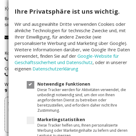
KONTAKT
Ihre Privatsphäre ist uns wichtig.
Bei Fragen rund um das Investieren auf Companisto wenden Sie
Wir und ausgewählte Dritte verwenden Cookies oder
sich bitte an unser Service-Team:
ähnliche Technologien für technische Zwecke und, mit
Ihrer Einwilligung, für andere Zwecke (wie
service@companisto.com
personalisierte Werbung und Marketing über Google).
Weitere Informationen darüber, wie Google Ihre Daten
Kostenlose Rufnummer für Investoren aus Deutschland:
verwendet, finden Sie auf der
Google-Website für
0800 - 100 267 0
Geschäftssicherheit und Datenschutz
, oder in unserer
Companisto-Servicerufnummer:
eigenen
Datenschutzerklärung
+49(0)30 - 346 491 493
Notwendige Funktionen
Wir sind
Montags bis Freitags
von
Diese Tracker werden für Aktivitäten verwendet, die
9 – 17 Uhr
für Sie erreichbar.
unbedingt notwendig sind, um den von Ihnen
angeforderten Dienst zu betreiben oder
Sie können Ihre über Companisto abgeschlossenen
bereitzustellen, und erfordern daher nicht Ihre
Investments hier widerrufen
Zustimmung.
Marketingstatistiken
Vertrag widerrufen
Diese Tracker helfen uns, Ihnen personalisierte
Werbung oder Marketinginhalte zu liefern und deren
Leistung zu messen.