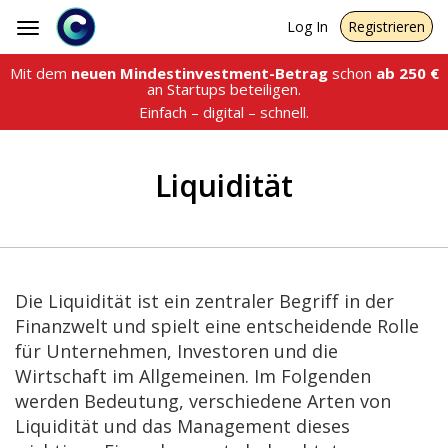
Log In
Registrieren
Toggle
navigation
Mit dem
neuen Mindestinvestment-Betrag
schon
ab
250
€
an Startups beteiligen.
Einfach – digital – schnell.
Liquidität
Die Liquidität ist ein zentraler Begriff in der
Finanzwelt und spielt eine entscheidende Rolle
für Unternehmen, Investoren und die
Wirtschaft im Allgemeinen. Im Folgenden
werden Bedeutung, verschiedene Arten von
Liquidität und das Management dieses