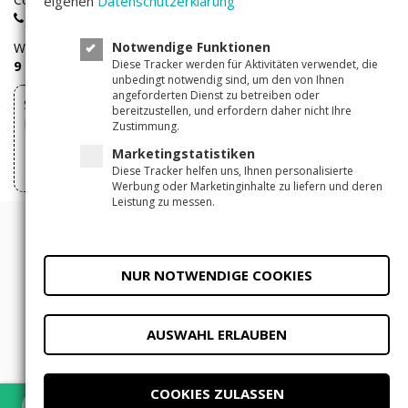
eigenen
Datenschutzerklärung
+49(0)30 - 346 491 493
Notwendige Funktionen
Wir sind
Montags bis Freitags
von
Diese Tracker werden für Aktivitäten verwendet, die
9 – 17 Uhr
für Sie erreichbar.
unbedingt notwendig sind, um den von Ihnen
angeforderten Dienst zu betreiben oder
Sie können Ihre über Companisto abgeschlossenen
bereitzustellen, und erfordern daher nicht Ihre
Investments hier widerrufen
Zustimmung.
Marketingstatistiken
Vertrag widerrufen
Diese Tracker helfen uns, Ihnen personalisierte
Werbung oder Marketinginhalte zu liefern und deren
Leistung zu messen.
© 2011 - 2026 Companisto
Allgemeine Geschäftsbedingungen
NUR NOTWENDIGE COOKIES
Datenschutzerklärung
Impressum
Datenschutzeinstellungen
AUSWAHL ERLAUBEN
COOKIES ZULASSEN
×
ÖFFNEN
In der Companisto-App anzeigen