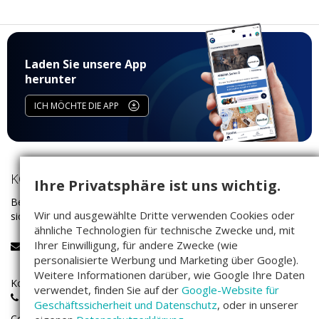
Laden Sie unsere App
herunter
ICH MÖCHTE DIE APP
KONTAKT
Ihre Privatsphäre ist uns wichtig.
Bei Fragen rund um das Investieren auf Companisto wenden Sie
Wir und ausgewählte Dritte verwenden Cookies oder
sich bitte an unser Service-Team:
ähnliche Technologien für technische Zwecke und, mit
Ihrer Einwilligung, für andere Zwecke (wie
service@companisto.com
personalisierte Werbung und Marketing über Google).
Weitere Informationen darüber, wie Google Ihre Daten
Kostenlose Rufnummer für Investoren aus Deutschland:
verwendet, finden Sie auf der
Google-Website für
0800 - 100 267 0
Geschäftssicherheit und Datenschutz
, oder in unserer
Companisto-Servicerufnummer: