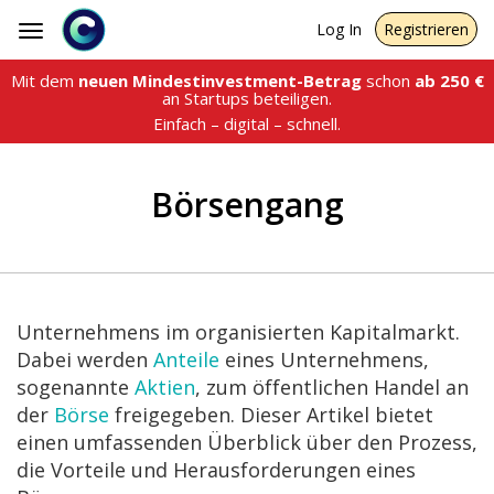
Log In
Registrieren
Toggle
navigation
Mit dem
neuen Mindestinvestment-Betrag
schon
ab
250
€
an Startups beteiligen.
Einfach – digital – schnell.
Börsengang
Unternehmens im organisierten Kapitalmarkt.
Dabei werden
Anteile
eines Unternehmens,
sogenannte
Aktien
, zum öffentlichen Handel an
der
Börse
freigegeben. Dieser Artikel bietet
einen umfassenden Überblick über den Prozess,
die Vorteile und Herausforderungen eines