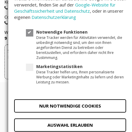
Kostenlose Rufnummer für Investoren aus Deutschland:
verwendet, finden Sie auf der
Google-Website für
0800 - 100 267 0
Geschäftssicherheit und Datenschutz
, oder in unserer
Companisto-Servicerufnummer:
eigenen
Datenschutzerklärung
+49(0)30 - 346 491 493
Notwendige Funktionen
Wir sind
Montags bis Freitags
von
Diese Tracker werden für Aktivitäten verwendet, die
9 – 17 Uhr
für Sie erreichbar.
unbedingt notwendig sind, um den von Ihnen
angeforderten Dienst zu betreiben oder
Sie können Ihre über Companisto abgeschlossenen
bereitzustellen, und erfordern daher nicht Ihre
Investments hier widerrufen
Zustimmung.
Marketingstatistiken
Vertrag widerrufen
Diese Tracker helfen uns, Ihnen personalisierte
Werbung oder Marketinginhalte zu liefern und deren
Leistung zu messen.
© 2011 - 2026 Companisto
Allgemeine Geschäftsbedingungen
NUR NOTWENDIGE COOKIES
Datenschutzerklärung
Impressum
Datenschutzeinstellungen
AUSWAHL ERLAUBEN