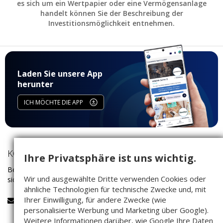
es sich um ein Wertpapier oder eine Vermögensanlage
handelt können Sie der Beschreibung der
Investitionsmöglichkeit entnehmen.
Laden Sie unsere App
herunter
ICH MÖCHTE DIE APP
KONTAKT
Ihre Privatsphäre ist uns wichtig.
Bei Fragen rund um das Investieren auf Companisto wenden Sie
Wir und ausgewählte Dritte verwenden Cookies oder
sich bitte an unser Service-Team:
ähnliche Technologien für technische Zwecke und, mit
Ihrer Einwilligung, für andere Zwecke (wie
service@companisto.com
personalisierte Werbung und Marketing über Google).
Weitere Informationen darüber, wie Google Ihre Daten